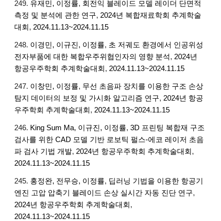
2
49
.
유재민, 이정률
,
회전익 블레이드 모델 레이더 단면적
측정 및 분석에 관한 연구
,
2024년 복합재료학회 추계학술
대회
,
2024.11.13~2024.11.15
24
8
.
이경민, 이규진, 이정률
,
초 저궤도 환경에서 인공위성
전자부품에 대한 복합우주위협인자의 영향 분석
,
2024년
항공우주학회 추계학술대회
,
2024.11.13~2024.11.15
24
7
.
이창민, 이정률
,
무선 초음파 장치를 이용한 구조 손상
탐지 데이터의 보정 및 가시화 알고리즘 연구
,
2024년 항공
우주학회 추계학술대회
,
2024.11.13~2024.11.15
24
6
.
King Sum Ma, 이규진, 이정률
,
3D 프린팅 복합재 구조
검사를 위한 CAD 모델 기반 로보틱 펄스-에코 레이저 초음
파 검사 기법 개발
,
2024년 항공우주학회 추계학술대회
,
2024.11.13~2024.11.15
24
5
.
홍정완, 전무승, 이정률
,
딥러닝 기법을 이용한 항공기
엔진 고압 압축기 블레이드 손상 실시간 자동 진단 연구
,
2024년 항공우주학회 추계학술대회
,
2024.11.13~2024.11.15