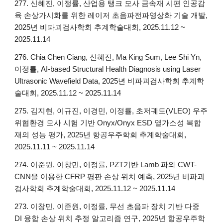
277. 신혜진, 이정률, 산업용 탱크 모사 금속재 시편 인공감
육 손상가시화를 위한 레이저 초음파전파영상화 기술 개발,
2025년 비파괴검사학회 추계학술대회, 2025.11.12 ~
2025.11.14
27
6
. Chia Chen Ciang, 신혜진, Ma King Sum, Lee Shi Yn,
이정률, AI-based Structural Health Diagnosis using Laser
Ultrasonic Wavefield Data, 2025년 비파괴검사학회 추계학
술대회, 2025.11.12 ~ 2025.11.14
27
5
. 김지현, 이규진, 이경민, 이정률, 초저궤도(VLEO) 우주
위협환경 모사 시험 기반 Onyx/Onyx ESD 열가소성 복합
재의 성능 평가, 2025년 항공우주학회 추계학술대회,
2025.11.11 ~ 2025.11.14
27
4
. 이준원, 이창민, 이정률, PZT기반 Lamb 파와 CWT-
CNN을 이용한 CFRP 평판 손상 위치 예측, 2025년 비파괴
검사학회 추계학술대회, 2025.11.12 ~ 2025.11.14
27
3
. 이창민, 이준원, 이정률, 무선 초음파 장치 기반 다중
DI 융합 손상 위치 추정 알고리즘 연구, 2025년 항공우주학